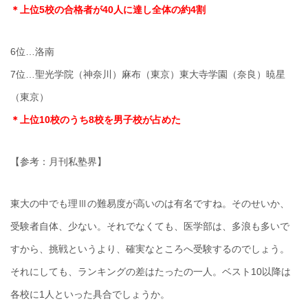
＊上位5校の合格者が40人に達し全体の約4割
6位…洛南
7位…聖光学院（神奈川）麻布（東京）東大寺学園（奈良）暁星
（東京）
＊上位10校のうち8校を男子校が占めた
【参考：月刊私塾界】
東大の中でも理Ⅲの難易度が高いのは有名ですね。そのせいか、
受験者自体、少ない。それでなくても、医学部は、多浪も多いで
すから、挑戦というより、確実なところへ受験するのでしょう。
それにしても、ランキングの差はたったの一人。ベスト10以降は
各校に1人といった具合でしょうか。