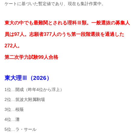
ケートに基づいた暫定値であり、現在も集計作業中。
東大の中でも最難関とされる理科Ⅲ類。一般選抜の募集人
員は97人。志願者377人のうち第一段階選抜を通過した
272人。
第二次学力試験99人合格
東大理Ⅲ（2026）
1位…開成（昨年4位から浮上）
2位…筑波大附属駒場
3位…桜蔭
4位…灘
5位…ラ・サール