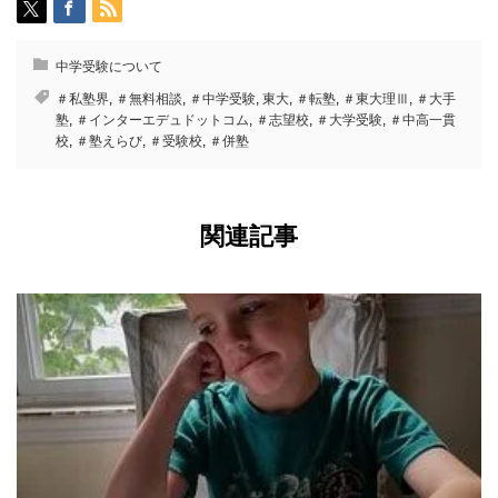
中学受験について
＃私塾界
,
＃無料相談
,
＃中学受験
,
東大
,
＃転塾
,
＃東大理Ⅲ
,
＃大手
塾
,
＃インターエデュドットコム
,
＃志望校
,
＃大学受験
,
＃中高一貫
校
,
＃塾えらび
,
＃受験校
,
＃併塾
関連記事