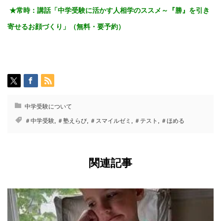
★常時：講話「
中学受験に活かす人相学のススメ～『勝』を引き
寄せるお顔づくり」（無料・要予約）
中学受験について
＃中学受験
,
＃塾えらび
,
＃スマイルゼミ
,
＃テスト
,
＃ほめる
関連記事