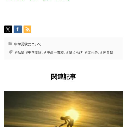
中学受験について
＃転塾
,
#中学受験
,
＃中高一貫校
,
＃塾えらび
,
＃文化祭
,
＃体育祭
関連記事