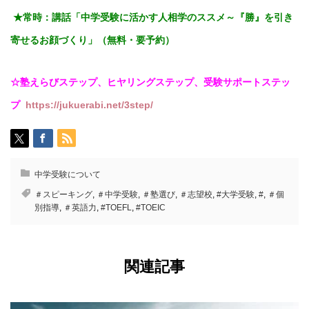
★常時：講話「
中学受験に活かす人相学のススメ～『勝』を引き
寄せるお顔づくり」（無料・要予約）
☆塾えらびステップ、ヒヤリングステップ、受験サポートステッ
プ
https://jukuerabi.net/3step/
中学受験について
＃スピーキング
,
＃中学受験
,
＃塾選び
,
＃志望校
,
#大学受験
,
#
,
＃個
別指導
,
＃英語力
,
#TOEFL
,
#TOEIC
関連記事