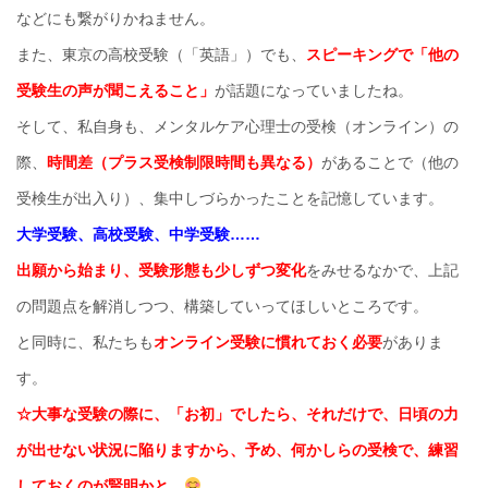
などにも繋がりかねません。
また、東京の高校受験（「英語」）でも、
スピーキングで「他の
受験生の声が聞こえること」
が話題になっていましたね。
そして、私自身も、メンタルケア心理士の受検（オンライン）の
際、
時間差（プラス受検制限時間も異なる）
があることで（他の
受検生が出入り）、集中しづらかったことを記憶しています。
大学受験、高校受験、中学受験……
出願から始まり、受験形態も少しずつ変化
をみせるなかで、上記
の問題点を解消しつつ、構築していってほしいところです。
と同時に、私たちも
オンライン受験に慣れておく必要
がありま
す。
☆大事な受験の際に、「お初」でしたら、それだけで、日頃の力
が出せない状況に陥りますから、予め、何かしらの受検で、練習
しておくのが賢明かと。