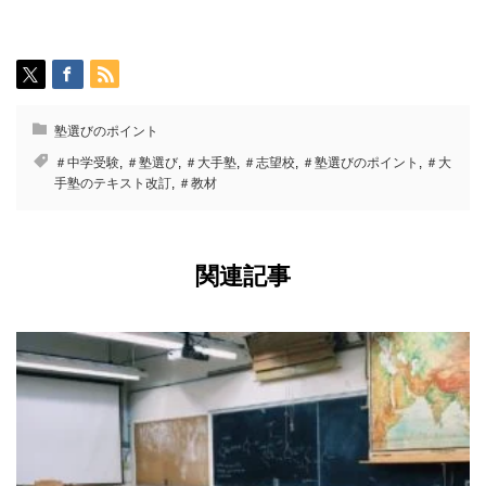
塾選びのポイント
＃中学受験
,
＃塾選び
,
＃大手塾
,
＃志望校
,
＃塾選びのポイント
,
＃大
手塾のテキスト改訂
,
＃教材
関連記事