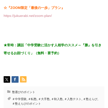
☆『ZOOM限定「最後の一歩」プラン』
https://jukuerabi.net/zoom-plan/
★常時：講話「
中学受験に活かす人相学のススメ～『勝』を引き
寄せるお顔づくり」（無料・要予約）
塾選びのポイント
＃中学受験
,
＃転塾
,
＃大手塾
,
＃秋入塾
,
＃入塾テスト
,
＃塾えらび
,
＃塾えらびのポイント