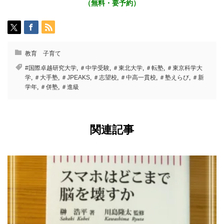
（無料・要予約）
教育 子育て
#国際卓越研究大学
,
＃中学受験
,
＃東北大学
,
＃転塾
,
＃東京科学大
学
,
＃大手塾
,
＃JPEAKS
,
＃志望校
,
＃中高一貫校
,
＃塾えらび
,
＃新
学年
,
＃併塾
,
＃進級
関連記事