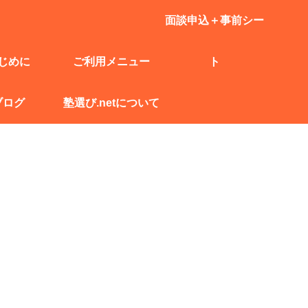
面談申込＋事前シー
じめに
ご利用メニュー
ト
ブログ
塾選び.netについて