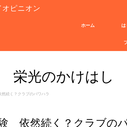
ドオピニオン
ホーム
は
栄光のかけはし
依然続く？クラブのパワハラ
験 依然続く？クラブの