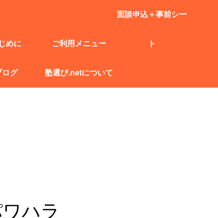
面談申込＋事前シー
じめに
ご利用メニュー
ト
ブログ
塾選び.netについて
パワハラ