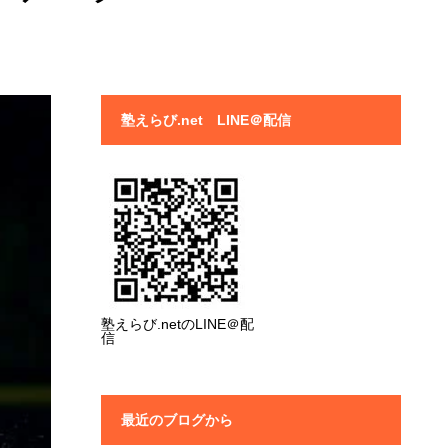
塾えらび.net LINE＠配信
塾えらび.netのLINE＠配
信
最近のブログから