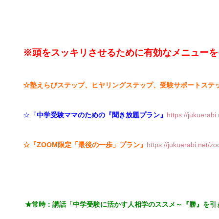
※頭をスッキリさせるために有効なメニューを
☆塾えらびステップ、ヒヤリングステップ、受験サポートス
☆『
中学受験ママのための『聞き放題プラン』
https://jukuerabi
☆『ZOOM限定「最後の一歩」プラン』
https://jukuerabi.net/z
★常時：講話「
中学受験に活かす人相学のススメ～『勝』を引