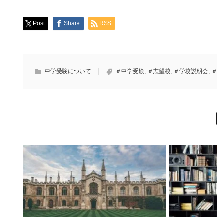
Post
Share
RSS
中学受験について
＃中学受験
,
＃志望校
,
＃学校説明会
,
＃