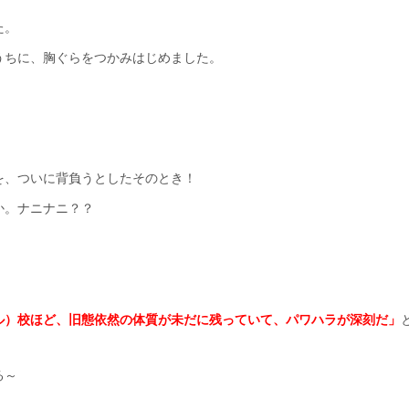
た。
うちに、胸ぐらをつかみはじめました。
を、ついに背負うとしたそのとき！
か。ナニナニ？？
ル）校ほど、旧態依然の体質が未だに残っていて、パワハラが深刻だ」
る～