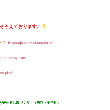
そろえております。
テップ
https://jukuerabi.net/3step/
.net/hearing-plan/
oom-plan/
き寄せるお顔づくり」（無料・要予約）