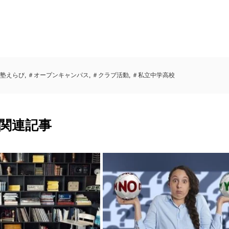
塾えらび
,
＃オープンキャンパス
,
＃クラブ活動
,
＃私立中学高校
関連記事