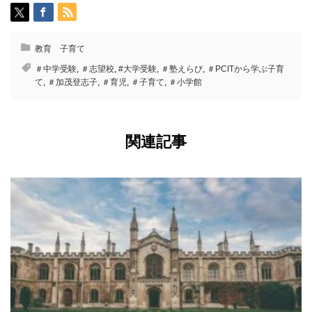
教育 子育て
＃中学受験
,
＃志望校
,
#大学受験
,
＃塾えらび
,
＃PCITから学ぶ子育
て
,
＃加茂登志子
,
＃育児
,
＃子育て
,
＃小学館
関連記事