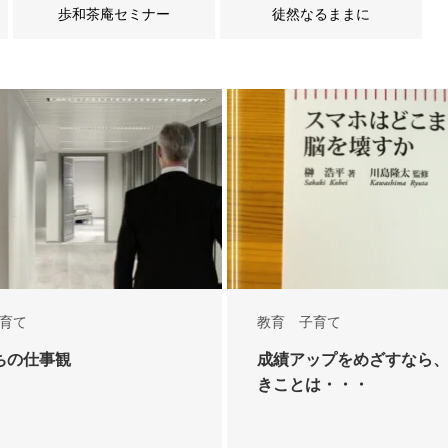
歩和茶庵セミナー
徒然なるままに
育て
教育 子育て
ちの仕事観
成績アップをめざすなら
きことは・・・