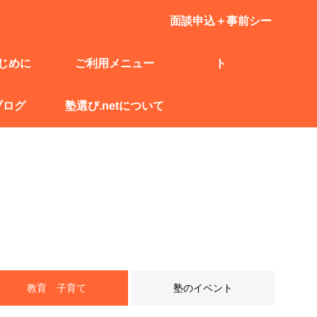
面談申込＋事前シー
じめに
ご利用メニュー
ト
ブログ
塾選び.netについて
教育 子育て
塾のイベント