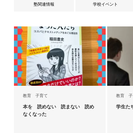
塾関連情報
学校イベント
教育 子育て
教育 子
本を 読めない 読まない 読め
学生た
なくなった