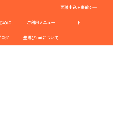
面談申込＋事前シー
じめに
ご利用メニュー
ト
ブログ
塾選び.netについて