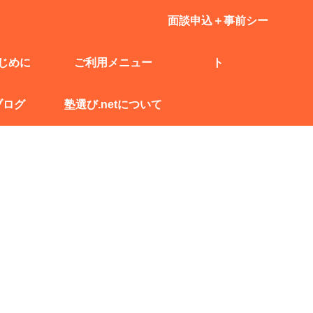
面談申込＋事前シー
じめに
ご利用メニュー
ト
ブログ
塾選び.netについて