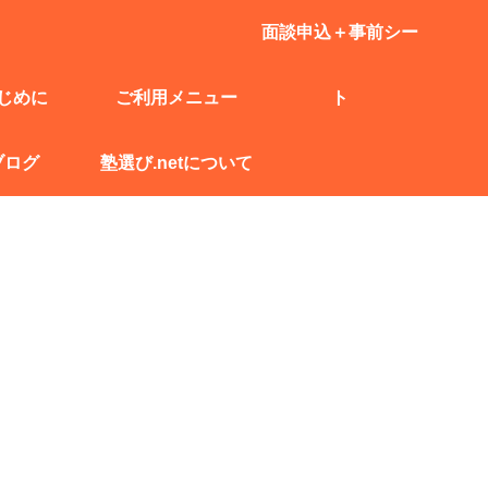
面談申込＋事前シー
じめに
ご利用メニュー
ト
ブログ
塾選び.netについて