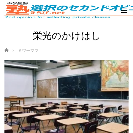
栄光のかけはし
ホーム
＃ワーママ