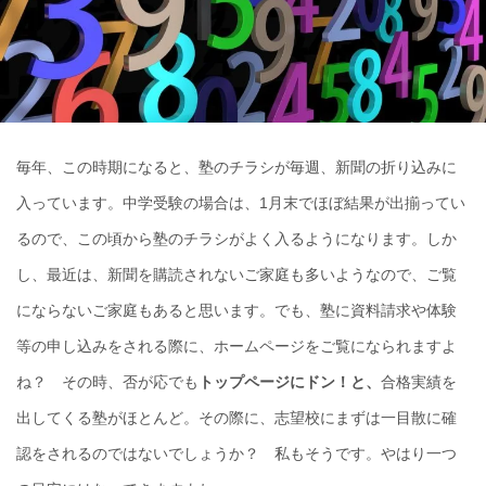
毎年、この時期になると、塾のチラシが毎週、新聞の折り込みに
入っています。中学受験の場合は、1月末でほぼ結果が出揃ってい
るので、この頃から塾のチラシがよく入るようになります。しか
し、最近は、新聞を購読されないご家庭も多いようなので、ご覧
にならないご家庭もあると思います。でも、塾に資料請求や体験
等の申し込みをされる際に、ホームページをご覧になられますよ
ね？ その時、否が応でも
トップページにドン！と、
合格実績を
出してくる塾がほとんど。その際に、志望校にまずは一目散に確
認をされるのではないでしょうか？ 私もそうです。やはり一つ