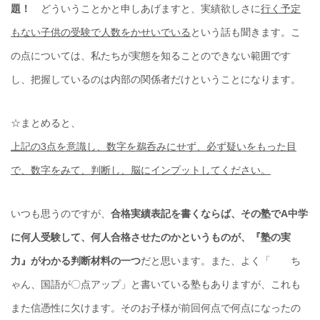
題！
どういうことかと申しあげますと、実績欲しさに
行く予定
もない子供の受験で人数をかせいでいる
という話も聞きます。こ
の点については、私たちが実態を知ることのできない範囲です
し、把握しているのは内部の関係者だけということになります。
☆まとめると、
上記の3点を意識し、数字を鵜呑みにせず、必ず疑いをもった目
で、数字をみて、判断し、脳にインプットしてください。
いつも思うのですが、
合格実績表記を書くならば、その塾でA中学
に何人受験して、何人合格させたのかというものが、『塾の実
力』がわかる判断材料の一つ
だと思います。また、よく「 ち
ゃん、国語が〇点アップ」と書いている塾もありますが、これも
また信憑性に欠けます。そのお子様が前回何点で何点になったの