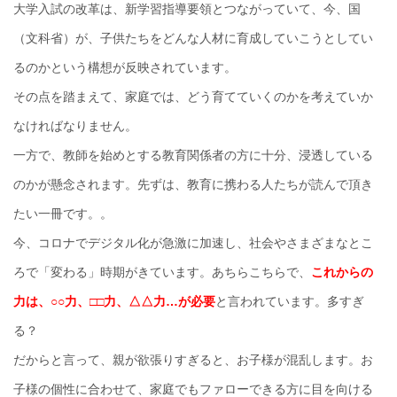
大学入試の改革は、新学習指導要領とつながっていて、今、国
（文科省）が、子供たちをどんな人材に育成していこうとしてい
るのかという構想が反映されています。
その点を踏まえて、家庭では、どう育てていくのかを考えていか
なければなりません。
一方で、教師を始めとする教育関係者の方に十分、浸透している
のかが懸念されます。先ずは、教育に携わる人たちが読んで頂き
たい一冊です。。
今、コロナでデジタル化が急激に加速し、社会やさまざまなとこ
ろで「変わる」時期がきています。あちらこちらで、
これからの
力は、○○力、□□力、△△力…が必要
と言われています。多すぎ
る？
だからと言って、親が欲張りすぎると、お子様が混乱します。お
子様の個性に合わせて、家庭でもファローできる方に目を向ける